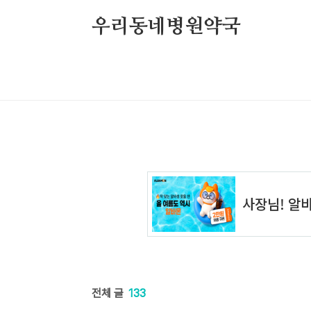
본문 바로가기
우리동네병원약국
전체 글
133