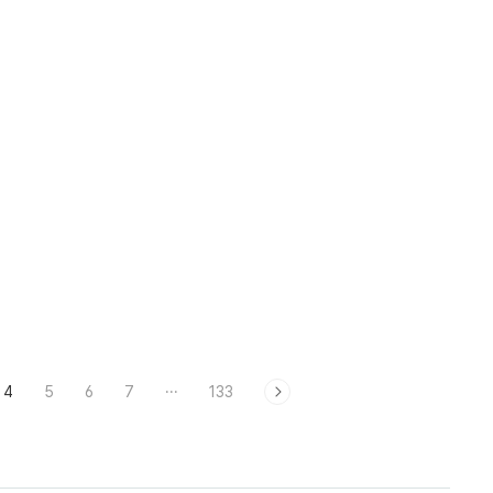
4
5
6
7
···
133