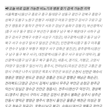
📢 오늘 바로 입원 가능한 비뇨기과 병원 찾기 검색 가능한 지역
서울특별시(용산구 종로구 중구 동대문구 성동구 광진구 강북구 중랑구
성북구 도봉구 노원구 은평구 서대문구 마포구 양천구 강서구 구로구 금
천구 영등포구 동작구 관악구 서초구 강남구 송파구 강동구), 부산광역시
(중구 서구 동구 영도구 부산진구 동래구 남구 북구 해운대구 사하구 금
정구 강서구 연제구 수영구 사상구 기장군), 대구광역시(중구 동구 남구
북구 서구 수성구 달서구 달성군 군위군), 인천광역시(중구 동구 미추홀
구 연수구 남동구 부평구 계양구 서구 강화군 옹진군), 광주광역시(광산
구 남구 동구 북구 서구), 대전광역시(동구 중구 서구 유성구 대덕구), 울
산광역시(중구 남구 동구 북구 울주군), 세종시, 경기도, 가평군, 고양시
(덕양구 일산동구 일산서구),
충주시, 전라남도(곡성군 강진군 고흥군 광
양시 구례군 나주시 담양군 목포시 무안군 보성군 순
천시 신안군 여수시
영광군 영암군 완도군 장성군 장흥군 진도군 함평군 해남군 화순군),
전라북도(고창군 군산시 김제시 남원시 무주군 부안군 순창군 완주군
익산시 임실군 장수군 진안군 정읍시), 전주시(완산구 덕진구), 경상북
도(경주시 경산시 구미시 고령군 김천시 문경시 봉화군 상주시 성주군
안동시 영덕군 영양군 영주시 영천시 울진군 울릉군 예천군 의성군 청
도군 청송군 칠곡군), 포항시(남구 북구),
수원시(권선구 영통구 장안구