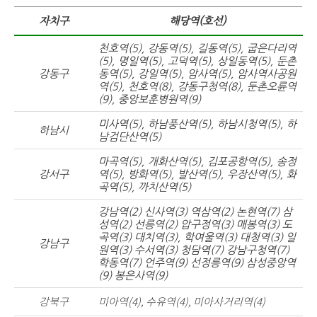
자치구
해당역(호선)
천호역(5), 강동역(5), 길동역(5), 굽은다리역
(5), 명일역(5), 고덕역(5), 상일동역(5), 둔촌
강동구
동역(5), 강일역(5), 암사역(5), 암사역사공원
역(5), 천호역(8), 강동구청역(8), 둔촌오륜역
(9), 중앙보훈병원역(9)
미사역(5), 하남풍산역(5), 하남시청역(5), 하
하남시
남검단산역(5)
마곡역(5), 개화산역(5), 김포공항역(5), 송정
강서구
역(5), 방화역(5), 발산역(5), 우장산역(5), 화
곡역(5), 까치산역(5)
강남역(2) 신사역(3) 역삼역(2) 논현역(7) 삼
성역(2) 선릉역(2) 압구정역(3) 매봉역(3) 도
곡역(3) 대치역(3), 학여울역(3) 대청역(3) 일
강남구
원역(3) 수서역(3) 청담역(7) 강남구청역(7)
학동역(7) 언주역(9) 선정릉역(9) 삼성중앙역
(9) 봉은사역(9)
강북구
미아역(4), 수유역(4), 미아사거리역(4)