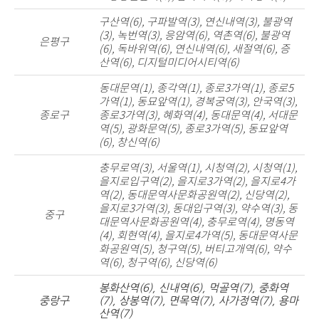
구산역(6), 구파발역(3), 연신내역(3), 불광역
(3), 녹번역(3), 응암역(6), 역촌역(6), 불광역
은평구
(6), 독바위역(6), 연신내역(6), 새절역(6), 증
산역(6), 디지털미디어시티역(6)
동대문역(1), 종각역(1), 종로3가역(1), 종로5
가역(1), 동묘앞역(1), 경복궁역(3), 안국역(3),
종로구
종로3가역(3), 혜화역(4), 동대문역(4), 서대문
역(5), 광화문역(5), 종로3가역(5), 동묘앞역
(6), 창신역(6)
충무로역(3), 서울역(1), 시청역(2), 시청역(1),
을지로입구역(2), 을지로3가역(2), 을지로4가
역(2), 동대문역사문화공원역(2), 신당역(2),
을지로3가역(3), 동대입구역(3), 약수역(3), 동
중구
대문역사문화공원역(4), 충무로역(4), 명동역
(4), 회현역(4), 을지로4가역(5), 동대문역사문
화공원역(5), 청구역(5), 버티고개역(6), 약수
역(6), 청구역(6), 신당역(6)
봉화산역(6), 신내역(6), 먹골역(7), 중화역
중랑구
(7), 상봉역(7), 면목역(7), 사가정역(7), 용마
산역(7)