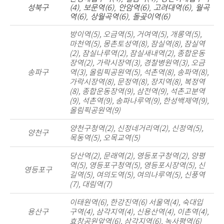
성북구
(4), 보문역(6), 안암역(6), 고려대역(6), 월곡
역(6), 상월곡역(6), 돌곶이역(6)
방이역(5), 오금역(5), 거여역(5), 개롱역(5),
마천역(5), 몽촌토성역(8), 잠실역(8),
잠실역
(2), 잠실나루역(2), 잠실새내역(2), 종합운동
장역(2), 가락시장역(3), 경찰병원역(3), 오금
송파구
역(3), 올림픽공원역(5), 석촌역(8), 송파역(8),
가락시장역(8), 문정역(8), 장지역(8), 복정역
(8), 종합운동장역(9), 삼전역(9), 석촌고분역
(9), 석촌역(9), 송파나루역(9), 한성백제역(9),
올림픽공원역(9)
양천구청역(2), 신정네거리역(2), 신정역(5),
양천구
목동역(5), 오목교역(5)
당산역(2), 문래역(2), 영등포구청역(2), 양평
역(5), 영등포구청역(5), 영등포시장역(5), 신
영등포구
길역(5), 여의도역(5), 여의나루역(5), 신풍역
(7), 대림역(7)
이태원역(6), 한강진역(6)
서울역(4), 숙대입
용산구
구역(4), 삼각지역(4), 신용산역(4), 이촌역(4),
효창공원앞역(6), 삼각지역(6), 녹사평역(6)