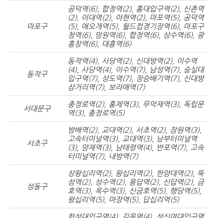
공덕역(6), 합정역(2), 홍대입구역(2), 신촌역
(2), 이대역(2), 아현역(2), 마포역(5), 공덕역
마포구
(5), 애오개역(5), 월드컵경기장역(6), 마포구
청역(6), 망원역(6), 합정역(6), 상수역(6), 광
흥창역(6), 대흥역(6)
동작역(4), 사당역(2), 신대방역(2), 이수역
(4), 사당역(4), 이수역(7), 남성역(7), 숭실대
동작구
입구역(7), 상도역(7), 장승배기역(7), 신대방
삼거리역(7), 보라매역(7)
충정로역(2), 홍제역(3), 무악재역(3), 독립문
서대문구
역(3), 충정로역(5)
방배역(2), 교대역(2), 서초역(2), 잠원역(3),
고속터미널역(3), 교대역(3), 남부터미널역
서초구
(3), 양재역(3), 남태령역(4), 반포역(7), 고속
터미널역(7), 내방역(7)
상왕십리역(2), 왕십리역(2), 한양대역(2), 뚝
섬역(2), 성수역(2), 용답역(2), 신답역(2), 금
성동구
호역(3), 옥수역(3), 신금호역(5), 행당역(5),
왕십리역(5), 마장역(5), 답십리역(5)
한성대입구역(4), 길음역(4), 성신여대입구역