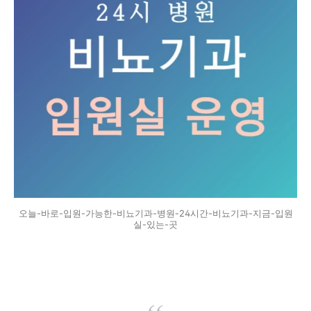
오늘-바로-입원-가능한-비뇨기과-병원-24시간-비뇨기과-지금-입원
실-있는-곳