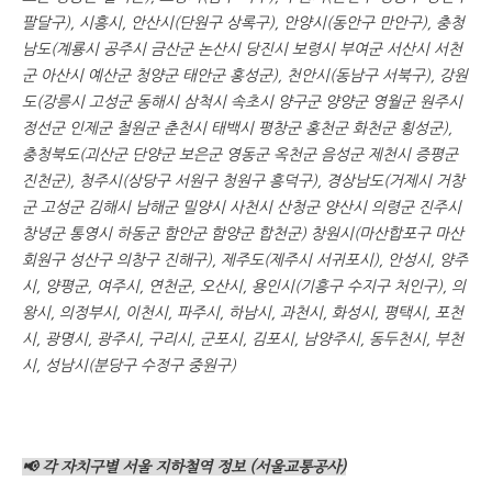
팔달구), 시흥시, 안산시(단원구 상록구), 안양시(동안구 만안구), 충청
남도(계룡시 공주시 금산군 논산시 당진시 보령시 부여군 서산시 서천
군 아산시 예산군 청양군 태안군 홍성군), 천안시(동남구 서북구), 강원
도(강릉시 고성군 동해시 삼척시 속초시 양구군 양양군 영월군 원주시
정선군 인제군 철원군 춘천시 태백시 평창군 홍천군 화천군 횡성군),
충청북도(괴산군 단양군 보은군 영동군 옥천군 음성군 제천시 증평군
진천군), 청주시(상당구 서원구 청원구 흥덕구)
, 경상남도(거제시 거창
군 고성군 김해시 남해군 밀양시 사천시 산청군 양산시 의령군 진주시
창녕군 통영시 하동군 함안군 함양군 합천군) 창원시(마산합포구 마산
회원구 성산구 의창구 진해구), 제주도(제주시 서귀포시),
안성시, 양주
시, 양평군, 여주시, 연천군, 오산시, 용인시(기흥구 수지구 처인구), 의
왕시, 의정부시, 이천시, 파주시, 하남시, 과천시, 화성시, 평택시, 포천
시, 광명시, 광주시, 구리시, 군포시, 김포시, 남양주시, 동두천시, 부천
시, 성남시(분당구 수정구 중원구)
📢 각 자치구별 서울 지하철역 정보 (서울교통공사)