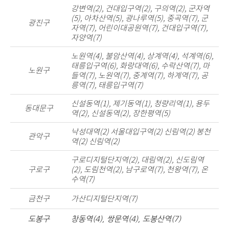
강변역(2), 건대입구역(2), 구의역(2), 군자역
(5), 아차산역(5), 광나루역(5), 중곡역(7), 군
광진구
자역(7), 어린이대공원역(7), 건대입구역(7),
자양역(7)
노원역(4), 불암산역(4), 상계역(4), 석계역(6),
태릉입구역(6), 화랑대역(6), 수락산역(7), 마
노원구
들역(7), 노원역(7), 중계역(7), 하계역(7), 공
릉역(7), 태릉입구역(7)
신설동역(1), 제기동역(1), 청량리역(1), 용두
동대문구
역(2), 신설동역(2), 장한평역(5)
낙성대역(2) 서울대입구역(2) 신림역(2) 봉천
관악구
역(2) 신림역(2)
구로디지털단지역(2), 대림역(2), 신도림역
구로구
(2), 도림천역(2), 남구로역(7), 천왕역(7), 온
수역(7)
금천구
가산디지털단지역(7)
도봉구
창동역(4), 쌍문역(4), 도봉산역(7)