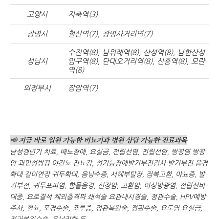
고양시
지축역(3)
광명시
철산역(7), 광명사거리역(7)
수진역(8), 남위례역(8), 산성역(8), 남한산성
성남시
입구역(8), 단대오거리역(8), 신흥역(8), 모란
역(8)
의정부시
장암역(7)
📢
지금 바로 입원 가능한 비뇨기과 병원 상담 가능한 진료과목
남성갱년기 치료, 배뇨장애, 요실금, 전립선염, 전립선암, 방광염 방광
암 과민성방광 야간뇨 잔뇨감, 성기능장애발기부전검사 발기부전 음경
확대 길이연장 귀두확대, 음낭수종, 서혜부탈장, 잠복고환, 야뇨증, 발
기부전, 귀두포피염, 함몰음경, 신장암, 고환암, 여성방광염, 전립선비
대증, 요로결석 체외충격파 쇄석술 요관내시경술, 정관수술, HPV예방
주사, 혈뇨, 포경수술, 조루증, 정관복원술, 정관수술, 요도염 요실금,
정관복원수술, 음낭질환 등