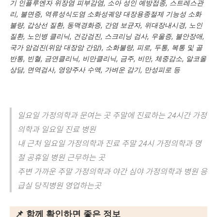
기 인플루엔자 위장염 피부감염, 소아 성인 예방접종, 스트레스관
리, 불면증, 역류성식도염 소화성궤양 대장용종절제 기능성 소화
불량, 갑상선 질환, 동맥경화증, 간염 보균자, 위대장내시경, 노인
질환, 노인병 클리닉, 건강검진, 스크리닝 검사, 우울증, 불안장애,
국가 암검진(위암 대장암 간암), 소화불량, 피로, 두통, 복통 및 골
반통, 빈혈, 금연클리닉, 비만클리닉, 금주, 비만, 체중감소, 알코올
상담, 면역검사, 영양주사 수액, 가벼운 감기, 만성피로 등
일요일 가정의학과 문여는 곳 주말에 진료하는 24시간 가정
의학과 일요일 진료 병원
내 근처 일요일 가정의학과 진료 주말 24시 가정의학과 명
절 공휴일 병원 근무하는 곳
주변 가까운 주말 가정의학과 야간 심야 가정의학과 병원 응
급실 당직병원 영업하는곳
📌 함께 확인하면 좋은 정보