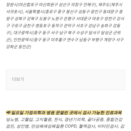
창원시(마산합포구 마산회원구 성산구 의창구 진해구), 제주도(제주시
서귀포시),
서울특별시(종로구 중구 용산구 성동구 광진구 동대문구 중
랑구 성북구 강북구 도봉구 노원구 은평구 서대문구 마포구 양천구 강서
구 구로구 금천구 영등포구 동작구 관악구 서초구 강남구 송파구 강동
구),
대구광역시(중구 동구 서구 남구 북구 수성구 달서구 달성군 군위
군), 인천광역시(중구 동구 미추홀구 연수구 남동구 부평구 계양구 서구
강화군 옹진군)
더보기
📢
일요일 가정의학과 병원 문열린 곳에서 검사 가능한 진료과목
당뇨병, 고혈압, 고지혈증, 천식, 갱년기의학, 골다공증, 종합건강
검진, 성인병, 만성폐쇄성폐질환 COPD, 혈액검사, 비타민검사, 감