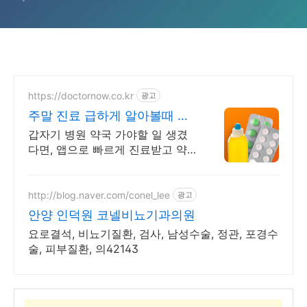
https://doctornow.co.kr
광고
주말 진료 급하게 알아볼때 앱
다운로드 800만 돌파!
갑자기 병원 약국 가야할 일 생겼
다면, 앱으로 빠르게 진료받고 약
처방 받으세요! 소아과 진료부터
갑작스러운 증상, 만성질환 처방까
지!
http://blog.naver.com/conel_lee
광고
안양 인덕원 코넬비뇨기과의원
요로결석, 비뇨기질환, 검사, 남성수술, 정관, 포경수
술, 피부질환, 의42143