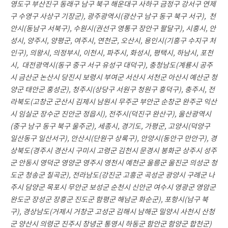
영도구 부산진구 동래구 남구 북구 해운대구 사하구 금정구 강서구 연제
구 수영구 사상구 기장군), 광주광역시(광산구 남구 동구 북구 서구),
천
안시(동남구 서북구),
수원시(권선구 영통구 장안구 팔달구), 시흥시,
안
성시, 양주시, 양평군, 여주시, 연천군, 오산시, 용인시(기흥구 수지구 처
인구), 의왕시, 의정부시, 이천시, 파주시, 화성시, 평택시, 하남시, 포천
시,
대전광역시(동구 중구 서구 유성구 대덕구),
충청남도(계룡시 공주
시 금산군 논산시 당진시 보령시 부여군 서산시 서천군 아산시 예산군 청
양군 태안군 홍성군),
청주시(상당구 서원구 청원구 흥덕구), 충주시, 전
라북도(고창군 군산시 김제시 남원시 무주군 부안군 순창군 완주군 익산
시 임실군 장수군 진안군 정읍시), 전주시(덕진구 완산구),
울산광역시
(중구 남구 동구 북구 울주군), 세종시, 경기도, 가평군, 고양시(덕양구
일산동구 일산서구),
안산시(단원구 상록구), 안양시(동안구 만안구),
경
상북도(경주시 경산시 구미시 고령군 김천시 문경시 봉화군 상주시 성주
군 안동시 영덕군 영양군 영주시 영천시 예천군 울릉군 울진군 의성군 청
도군 청송군 칠곡군),
전라남도(강진군 고흥군 곡성군 광양시 구례군 나
주시 담양군 목포시 무안군 보성군 순천시 신안군 여수시 영광군 영암군
완도군 장성군 장흥군 진도군 함평군 해남군 화순군),
포항시(남구 북
구), 경상남도(거제시 거창군 고성군 김해시 남해군 밀양시 사천시 산청
군 양산시 의령군 진주시 창녕군 통영시 하동군 함안군 함양군 합천군)